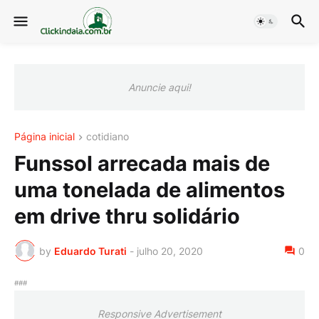
Anuncie aqui!
Página inicial
cotidiano
Funssol arrecada mais de
uma tonelada de alimentos
em drive thru solidário
by
Eduardo Turati
-
julho 20, 2020
0
###
Responsive Advertisement