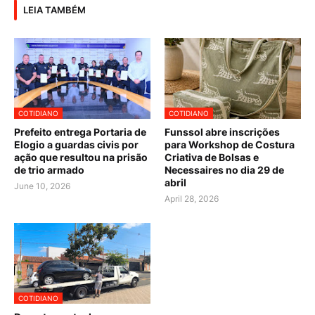
LEIA TAMBÉM
COTIDIANO
COTIDIANO
Prefeito entrega Portaria de
Funssol abre inscrições
Elogio a guardas civis por
para Workshop de Costura
ação que resultou na prisão
Criativa de Bolsas e
de trio armado
Necessaires no dia 29 de
abril
June 10, 2026
April 28, 2026
COTIDIANO