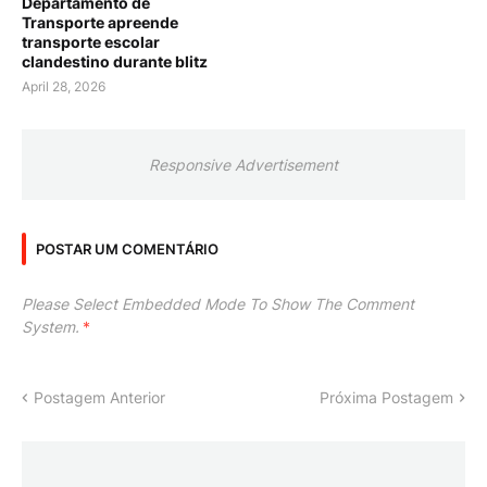
Departamento de
Transporte apreende
transporte escolar
clandestino durante blitz
April 28, 2026
Responsive Advertisement
POSTAR UM COMENTÁRIO
Please Select Embedded Mode To Show The Comment
System.
*
Postagem Anterior
Próxima Postagem