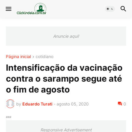
Anuncie aqui!
Página inicial
cotidiano
Intensificação da vacinação
contra o sarampo segue até
o fim de agosto
by
Eduardo Turati
-
agosto 05, 2020
0
###
Responsive Advertisement