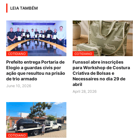
LEIA TAMBÉM
COTIDIANO
COTIDIANO
Prefeito entrega Portaria de
Funssol abre inscrições
Elogio a guardas civis por
para Workshop de Costura
ação que resultou na prisão
Criativa de Bolsas e
de trio armado
Necessaires no dia 29 de
abril
June 10, 2026
April 28, 2026
COTIDIANO