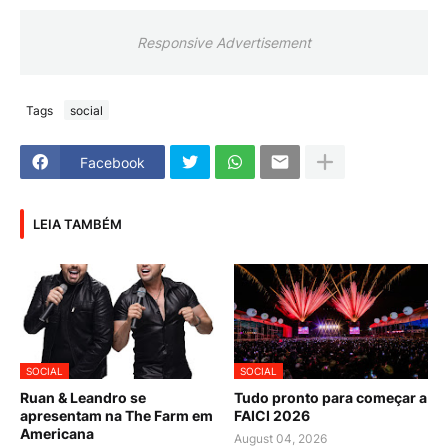
Responsive Advertisement
Tags
social
Facebook
LEIA TAMBÉM
SOCIAL
SOCIAL
Ruan & Leandro se
Tudo pronto para começar a
apresentam na The Farm em
FAICI 2026
Americana
August 04, 2026