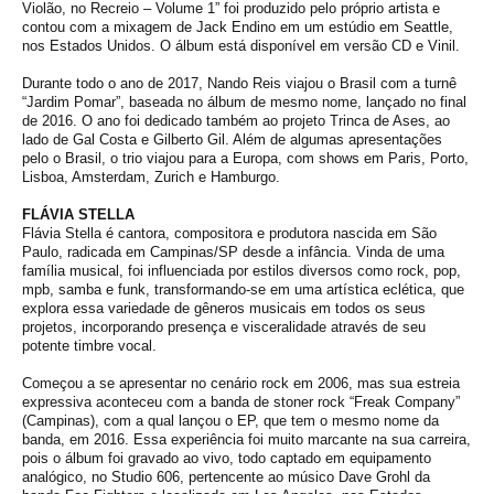
Violão, no Recreio – Volume 1” foi produzido pelo próprio artista e
contou com a mixagem de Jack Endino em um estúdio em Seattle,
nos Estados Unidos. O álbum está disponível em versão CD e Vinil.
Durante todo o ano de 2017, Nando Reis viajou o Brasil com a turnê
“Jardim Pomar”, baseada no álbum de mesmo nome, lançado no final
de 2016. O ano foi dedicado também ao projeto Trinca de Ases, ao
lado de Gal Costa e Gilberto Gil. Além de algumas apresentações
pelo o Brasil, o trio viajou para a Europa, com shows em Paris, Porto,
Lisboa, Amsterdam, Zurich e Hamburgo.
FLÁVIA STELLA
Flávia Stella é cantora, compositora e produtora nascida em São
Paulo, radicada em Campinas/SP desde a infância. Vinda de uma
família musical, foi influenciada por estilos diversos como rock, pop,
mpb, samba e funk, transformando-se em uma artística eclética, que
explora essa variedade de gêneros musicais em todos os seus
projetos, incorporando presença e visceralidade através de seu
potente timbre vocal.
Começou a se apresentar no cenário rock em 2006, mas sua estreia
expressiva aconteceu com a banda de stoner rock “Freak Company”
(Campinas), com a qual lançou o EP, que tem o mesmo nome da
banda, em 2016. Essa experiência foi muito marcante na sua carreira,
pois o álbum foi gravado ao vivo, todo captado em equipamento
analógico, no Studio 606, pertencente ao músico Dave Grohl da