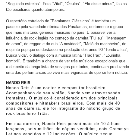
"Seguindo estrelas". Fora "Vital", "Óculos", "Ela disse adeus", faixas
tão peculiares quanto atemporais.
O repertório estrelado de "Paralamas Clássicos" é também um
passeio pela variedade rítmica dos Paralamas, certamente o grupo
que mais misturou gêneros musicais no país. É possível ver a
influência do rock inglês no começo da carreira "Fui eu", "Mensagem
de amor", do reggae e do dub "A novidade", "Melô do marinheiro", do
requinte pop que se destacou na produção dos anos 90 "Tendo a lua",
Busca vida", o diálogo com a música latina "TracTrac", "Lourinha
bombril". É também a chance de ver três músicos excepcionais que,
a despeito da longa lista de serviços prestados, continuam produzindo
uma das performances ao vivo mais vigorosas de que se tem notícia.
NANDO REIS
Nando Reis é um cantor e compositor brasileiro.
Acompanhado de seu violão, Nando vem atravessando
fronteiras. O músico é considerado um dos principais
compositores e hitmakers brasileiros. Com mais de 40
anos de carreira, ele foi integrante do notório grupo de
rock brasileiro Titãs.
Em sua carreira, Nando Reis possui mais de 10 álbuns
lançados, seis milhões de cópias vendidas, dois Grammys
Latinos vencidos e 12 indicações. O músico segue