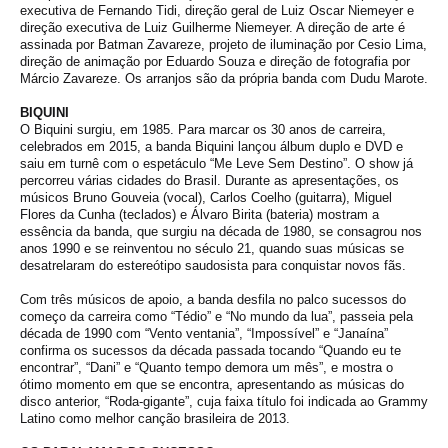
executiva de Fernando Tidi, direção geral de Luiz Oscar Niemeyer e
direção executiva de Luiz Guilherme Niemeyer. A direção de arte é
assinada por Batman Zavareze, projeto de iluminação por Cesio Lima,
direção de animação por Eduardo Souza e direção de fotografia por
Márcio Zavareze. Os arranjos são da própria banda com Dudu Marote.
BIQUINI
O Biquini surgiu, em 1985. Para marcar os 30 anos de carreira,
celebrados em 2015, a banda Biquini lançou álbum duplo e DVD e
saiu em turnê com o espetáculo “Me Leve Sem Destino”. O show já
percorreu várias cidades do Brasil. Durante as apresentações, os
músicos Bruno Gouveia (vocal), Carlos Coelho (guitarra), Miguel
Flores da Cunha (teclados) e Álvaro Birita (bateria) mostram a
essência da banda, que surgiu na década de 1980, se consagrou nos
anos 1990 e se reinventou no século 21, quando suas músicas se
desatrelaram do estereótipo saudosista para conquistar novos fãs.
Com três músicos de apoio, a banda desfila no palco sucessos do
começo da carreira como “Tédio” e “No mundo da lua”, passeia pela
década de 1990 com “Vento ventania”, “Impossível” e “Janaína”
confirma os sucessos da década passada tocando “Quando eu te
encontrar”, “Dani” e “Quanto tempo demora um mês”, e mostra o
ótimo momento em que se encontra, apresentando as músicas do
disco anterior, “Roda-gigante”, cuja faixa título foi indicada ao Grammy
Latino como melhor canção brasileira de 2013.