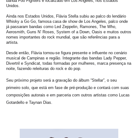
banda Foo Fighters e localizado em Los Angeles, nos Estados
Unidos.
Ainda nos Estados Unidos, Flávia Stella subiu ao palco do lendário
Whisky a Go Go, famosa casa de show de Los Angeles, palco onde
já passaram bandas como Led Zeppelin, Ramones, The Who,
Aerosmith, Guns N’ Roses, System of a Down, Oasis e muitos outros
nomes importantes do rock mundial, que são referências para a
artista.
Desde então, Flávia tornou-se figura presente e influente no cenário
musical de Campinas e região. Integrante das bandas Lady Pepper,
Divertril e Syndicat, todas formadas por mulheres, marca presença na
noite, fazendo releituras do rock e do pop.
Seu próximo projeto será a gravação do álbum “Stellar”, o seu
primeiro solo, que está em fase de pré-produção e contará com suas
composições autorais e em parceria com outros artistas como Lucas
Gotardello e Taynan Dias.