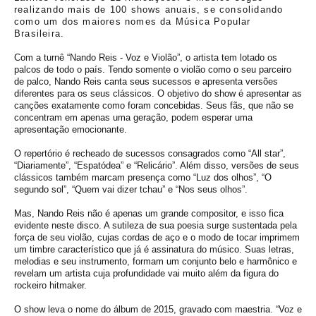
realizando mais de 100 shows anuais, se consolidando
como um dos maiores nomes da Música Popular
Brasileira.
Com a turnê “Nando Reis - Voz e Violão”, o artista tem lotado os
palcos de todo o país. Tendo somente o violão como o seu parceiro
de palco, Nando Reis canta seus sucessos e apresenta versões
diferentes para os seus clássicos. O objetivo do show é apresentar as
canções exatamente como foram concebidas. Seus fãs, que não se
concentram em apenas uma geração, podem esperar uma
apresentação emocionante.
O repertório é recheado de sucessos consagrados como “All star”,
“Diariamente”, “Espatódea” e “Relicário”. Além disso, versões de seus
clássicos também marcam presença como “Luz dos olhos”, “O
segundo sol”, “Quem vai dizer tchau” e “Nos seus olhos”.
Mas, Nando Reis não é apenas um grande compositor, e isso fica
evidente neste disco. A sutileza de sua poesia surge sustentada pela
força de seu violão, cujas cordas de aço e o modo de tocar imprimem
um timbre característico que já é assinatura do músico. Suas letras,
melodias e seu instrumento, formam um conjunto belo e harmônico e
revelam um artista cuja profundidade vai muito além da figura do
rockeiro hitmaker.
O show leva o nome do álbum de 2015, gravado com maestria. “Voz e