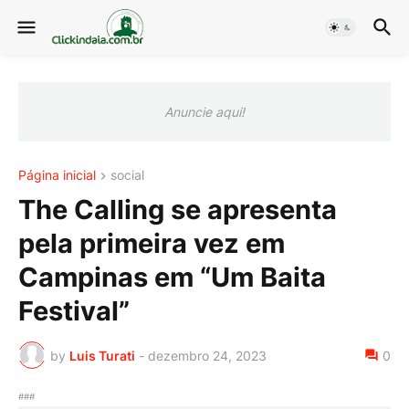
Anuncie aqui!
Página inicial
social
The Calling se apresenta
pela primeira vez em
Campinas em “Um Baita
Festival”
by
Luis Turati
-
dezembro 24, 2023
0
###