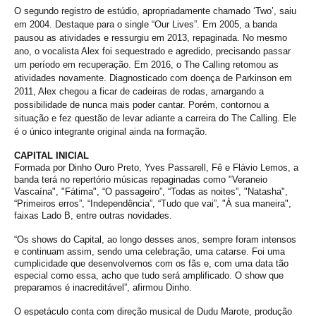
O segundo registro de estúdio, apropriadamente chamado ‘Two’, saiu
em 2004. Destaque para o single “Our Lives”. Em 2005, a banda
pausou as atividades e ressurgiu em 2013, repaginada. No mesmo
ano, o vocalista Alex foi sequestrado e agredido, precisando passar
um período em recuperação. Em 2016, o The Calling retomou as
atividades novamente. Diagnosticado com doença de Parkinson em
2011, Alex chegou a ficar de cadeiras de rodas, amargando a
possibilidade de nunca mais poder cantar. Porém, contornou a
situação e fez questão de levar adiante a carreira do The Calling. Ele
é o único integrante original ainda na formação.
CAPITAL INICIAL
Formada por Dinho Ouro Preto, Yves Passarell, Fê e Flávio Lemos, a
banda terá no repertório músicas repaginadas como "Veraneio
Vascaína", "Fátima", “O passageiro”, “Todas as noites”, "Natasha",
“Primeiros erros”, “Independência”, “Tudo que vai”, "À sua maneira",
faixas Lado B, entre outras novidades.
“Os shows do Capital, ao longo desses anos, sempre foram intensos
e continuam assim, sendo uma celebração, uma catarse. Foi uma
cumplicidade que desenvolvemos com os fãs e, com uma data tão
especial como essa, acho que tudo será amplificado. O show que
preparamos é inacreditável”, afirmou Dinho.
O espetáculo conta com direção musical de Dudu Marote, produção