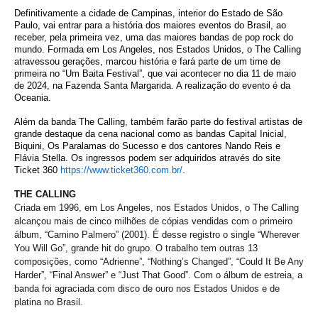
Definitivamente a cidade de Campinas, interior do Estado de São
Paulo, vai entrar para a história dos maiores eventos do Brasil, ao
receber, pela primeira vez, uma das maiores bandas de pop rock do
mundo. Formada em Los Angeles, nos Estados Unidos, o The Calling
atravessou gerações, marcou história e fará parte de um time de
primeira no “Um Baita Festival”, que vai acontecer no dia 11 de maio
de 2024, na Fazenda Santa Margarida.
A realização do evento é da
Oceania.
Além da banda The Calling, também farão parte do festival artistas de
grande destaque da cena nacional como as bandas Capital Inicial,
Biquini, Os Paralamas do Sucesso e dos cantores Nando Reis e
Flávia Stella. Os ingressos podem ser adquiridos através do site
Ticket 360
https://www.ticket360.com.br/
.
THE CALLING
Criada em 1996, em Los Angeles, nos Estados Unidos, o The Calling
alcançou mais de cinco milhões de cópias vendidas com o primeiro
álbum, “Camino Palmero” (2001). É desse registro o single “Wherever
You Will Go”, grande hit do grupo. O trabalho tem outras 13
composições, como “Adrienne”, “Nothing’s Changed”, “Could It Be Any
Harder”, “Final Answer” e “Just That Good”. Com o álbum de estreia, a
banda foi agraciada com disco de ouro nos Estados Unidos e de
platina no Brasil.