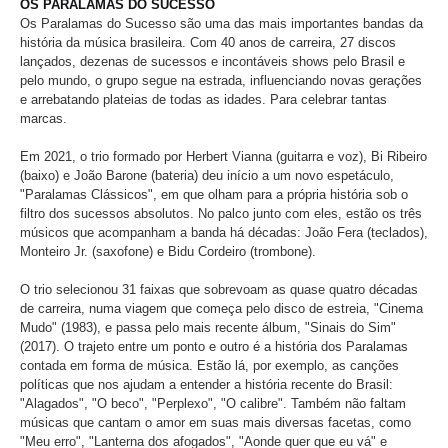
OS PARALAMAS DO SUCESSO
Os Paralamas do Sucesso são uma das mais importantes bandas da
história da música brasileira. Com 40 anos de carreira, 27 discos
lançados, dezenas de sucessos e incontáveis shows pelo Brasil e
pelo mundo, o grupo segue na estrada, influenciando novas gerações
e arrebatando plateias de todas as idades. Para celebrar tantas
marcas.
Em 2021, o trio formado por Herbert Vianna (guitarra e voz), Bi Ribeiro
(baixo) e João Barone (bateria) deu início a um novo espetáculo,
"Paralamas Clássicos", em que olham para a própria história sob o
filtro dos sucessos absolutos. No palco junto com eles, estão os três
músicos que acompanham a banda há décadas: João Fera (teclados),
Monteiro Jr. (saxofone) e Bidu Cordeiro (trombone).
O trio selecionou 31 faixas que sobrevoam as quase quatro décadas
de carreira, numa viagem que começa pelo disco de estreia, "Cinema
Mudo" (1983), e passa pelo mais recente álbum, "Sinais do Sim"
(2017). O trajeto entre um ponto e outro é a história dos Paralamas
contada em forma de música. Estão lá, por exemplo, as canções
políticas que nos ajudam a entender a história recente do Brasil:
"Alagados", "O beco", "Perplexo", "O calibre". Também não faltam
músicas que cantam o amor em suas mais diversas facetas, como
"Meu erro", "Lanterna dos afogados", "Aonde quer que eu vá" e