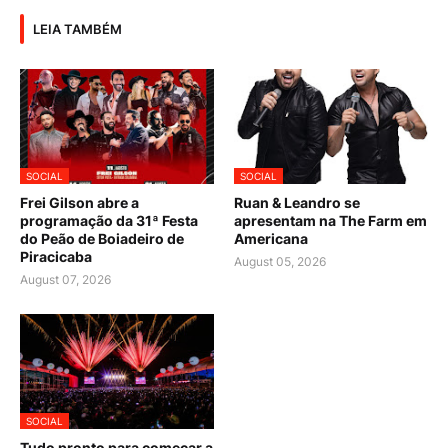
LEIA TAMBÉM
SOCIAL
SOCIAL
Frei Gilson abre a
Ruan & Leandro se
programação da 31ª Festa
apresentam na The Farm em
do Peão de Boiadeiro de
Americana
Piracicaba
August 05, 2026
August 07, 2026
SOCIAL
Tudo pronto para começar a