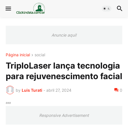
Anuncie aqui!
Página inicial
social
TriploLaser lança tecnologia
para rejuvenescimento facial
by
Luis Turati
-
abril 27, 2024
0
###
Responsive Advertisement