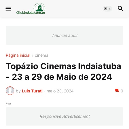
Anuncie aqui!
Página inicial
cinema
Topázio Cinemas Indaiatuba
- 23 a 29 de Maio de 2024
by
Luis Turati
-
maio 23, 2024
0
###
Responsive Advertisement