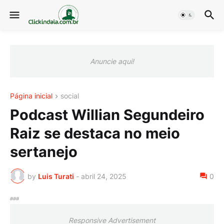
Anuncie aqui!
Página inicial
social
Podcast Willian Segundeiro
Raiz se destaca no meio
sertanejo
by
Luis Turati
-
abril 24, 2025
0
###
Responsive Advertisement