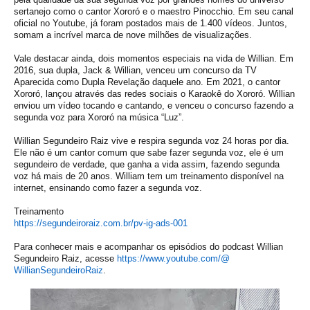
sertanejo como o cantor Xororó e o maestro Pinocchio. Em seu canal
oficial no Youtube, já foram postados mais de 1.400 vídeos. Juntos,
somam a incrível marca de nove milhões de visualizações.
Vale destacar ainda, dois momentos especiais na vida de Willian. Em
2016, sua dupla, Jack & Willian, venceu um concurso da TV
Aparecida como Dupla Revelação daquele ano. Em 2021, o cantor
Xororó, lançou através das redes sociais o Karaokê do Xororó. Willian
enviou um vídeo tocando e cantando, e venceu o concurso fazendo a
segunda voz para Xororó na música “Luz”.
Willian Segundeiro Raiz vive e respira segunda voz 24 horas por dia.
Ele não é um cantor comum que sabe fazer segunda voz, ele é um
segundeiro de verdade, que ganha a vida assim, fazendo segunda
voz há mais de 20 anos. William tem um treinamento disponível na
internet, ensinando como fazer a segunda voz.
Treinamento
https://segundeiroraiz.com.br/
pv-ig-ads-001
Para conhecer mais e acompanhar os episódios do podcast Willian
Segundeiro Raiz, acesse
https://www.youtube.com/@
WillianSegundeiroRaiz
.