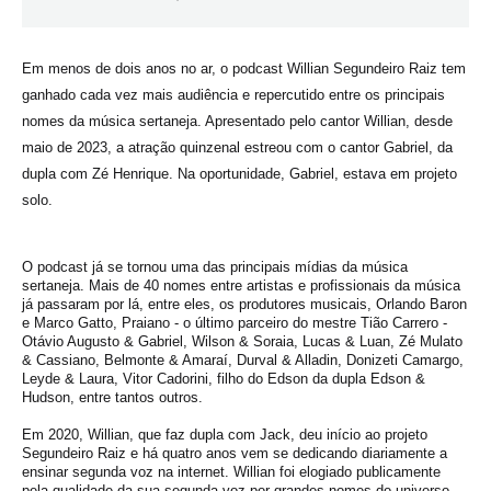
Em menos de dois anos no ar, o podcast Willian Segundeiro Raiz tem
ganhado cada vez mais audiência e repercutido entre os principais
nomes da música sertaneja. Apresentado pelo cantor Willian, desde
maio de 2023, a atração quinzenal estreou com o cantor Gabriel, da
dupla com Zé Henrique. Na oportunidade, Gabriel, estava em projeto
solo.
O podcast já se tornou uma das principais mídias da música
sertaneja. Mais de 40 nomes entre artistas e profissionais da música
já passaram por lá, entre eles, os produtores musicais, Orlando Baron
e Marco Gatto, Praiano - o último parceiro do mestre Tião Carrero -
Otávio Augusto & Gabriel, Wilson & Soraia, Lucas & Luan, Zé Mulato
& Cassiano, Belmonte & Amaraí, Durval & Alladin, Donizeti Camargo,
Leyde & Laura, Vitor Cadorini, filho do Edson da dupla Edson &
Hudson, entre tantos outros.
Em 2020, Willian, que faz dupla com Jack, deu início ao projeto
Segundeiro Raiz e há quatro anos vem se dedicando diariamente a
ensinar segunda voz na internet. Willian foi elogiado publicamente
pela qualidade da sua segunda voz por grandes nomes do universo