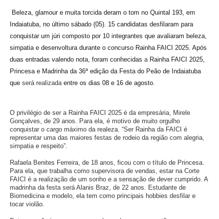
Beleza, glamour e muita torcida deram o tom no Quintal 193, em
Indaiatuba, no último sábado (05). 15 candidatas desfilaram para
conquistar um júri composto por 10 integrantes que avaliaram beleza,
simpatia e desenvoltura durante o concurso Rainha FAICI 2025. Após
duas entradas valendo nota, foram conhecidas
a
Rainha FAICI 2025,
Princesa e Madrinha da 36ª edição da Festa do Peão de Indaiatuba
que
será realizada
entre os dias
08 e 16 de agosto
.
O privilégio de ser a Rainha FAICI 2025 é da empresária, Mirele
Gonçalves, de 29 anos. Para ela, é motivo de muito orgulho
conquistar o cargo máximo da realeza. “Ser Rainha da FAICI é
representar uma das maiores festas de rodeio da região com alegria,
simpatia e respeito”.
Rafaela Benites Ferreira, de 18 anos, ficou com o título de Princesa.
Para ela, que trabalha como supervisora de vendas, estar na Corte
FAICI é a realização de um sonho e a sensação de dever cumprido. A
madrinha da festa será Alanis Braz, de 22 anos. Estudante de
Biomedicina e modelo, ela tem como principais hobbies desfilar e
tocar violão.