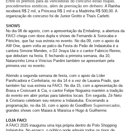
Entre os prêmios para as vencedoras do concurso estão roupas,
procedimentos estéticos, além de premiação em dinheiro.
A Rainha
receberá R$ 2 mil, a Princesa R$ 1 mil e a Madrinha R$ 500,00. A
organização do concurso foi de Junior Grotto e Thaís Carletti.
SHOWS
No dia 08 de agosto, com a apresentação da Embalimp, a abertura da
FAICI chega com dose dupla e shows de Fernando & Sorocaba e
Péricles, que faz sua estreia no evento. No dia 09, com o apoio da
AM One, quem volta ao palco da Festa do Peão de Indaiatuba é a
cantora Simone Mendes, o
DJ
Jiraya Uai e o cantor Fabricio Renno,
que debutam na festa. E fechando a primeira semana, dia 10,
Natanzinho Lima e Vinicius Pardini também se apresentam pela
primeira vez no evento.
Abrindo a segunda semana de festa, com o apoio da Líder
Panificadora e Confeitaria, no dia 14 é a vez de Lauana Prado, que
também faz sua estreia na FAICI. No dia 15, com a apresentação da
Brasa e Croissant & Cia, o cantor Felipe Nogueira mantém a tradição
do evento em abrir portas para talentos locais. Em seguida, Zé Neto
& Cristiano celebram seu retorno a Indaiatuba. Encerrando a
programação, no dia 16, com o apoio do GoodBom
Supermercados
,
grandes shows com Maiara & Maraísa e Hugo & Guilherme.
LOJA FAICI
A FAICI 2025 inaugurou uma loja própria dentro do Polo Shopping
Indaiatuba. No espaço, o público pode adquirir todos os tipos de