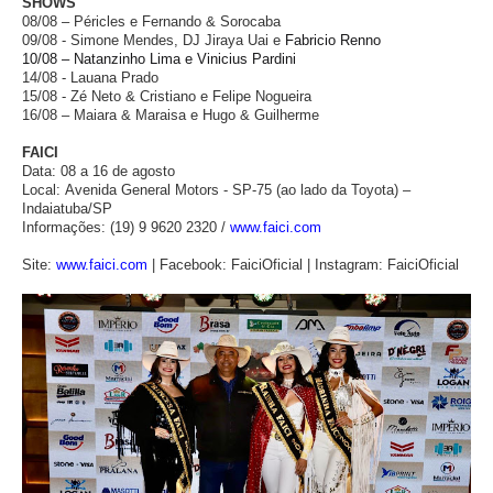
SHOWS
08/08 –
Péricles
e
Fernando & Sorocaba
09/08 -
Simone Mendes, DJ
Jiraya Uai e
Fabricio Renno
10/08 – Natanzinho Lima e Vinicius Pardini
14/08 -
Lauana Prado
15/08 -
Zé Neto & Cristiano
e
Felipe Nogueira
16/08 –
Maiara & Maraisa
e
Hugo & Guilherme
FAICI
Data: 08 a 16 de agosto
Local: Avenida General Motors - SP-75 (ao lado da Toyota) –
Indaiatuba/SP
Informações: (19) 9 9620 2320 /
www.faici.com
Site:
www.faici.com
| Facebook: FaiciOficial | Instagram: FaiciOficial