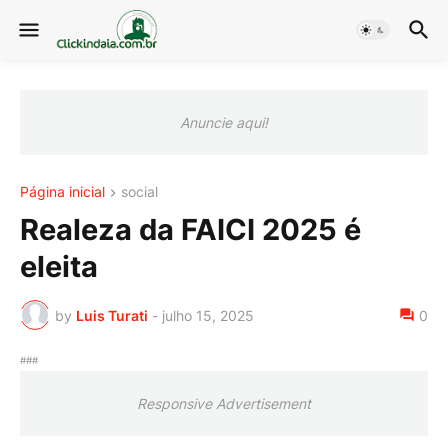
Anuncie aqui!
Página inicial
social
Realeza da FAICI 2025 é
eleita
by
Luis Turati
-
julho 15, 2025
0
###
Responsive Advertisement