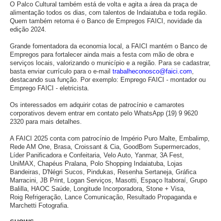
O Palco Cultural também está de volta e agita a área da praça de
alimentação todos os dias, com talentos de Indaiatuba e toda região.
Quem também retorna é o Banco de Empregos FAICI, novidade da
edição 2024.
Grande fomentadora da economia local, a FAICI mantém o Banco de
Empregos para fortalecer ainda mais a festa com mão de obra e
serviços locais, valorizando o município e a região. Para se cadastrar,
basta enviar currículo para o e-mail
trabalheconosco@faici.com
,
destacando sua função. Por exemplo: Emprego FAICI - montador ou
Emprego FAICI - eletricista.
Os interessados em adquirir cotas de patrocínio e camarotes
corporativos devem entrar em contato pelo WhatsApp (19) 9 9620
2320 para mais detalhes.
A FAICI 2025 conta com patrocínio de Império Puro Malte, Embalimp,
Rede AM One, Brasa, Croissant & Cia, GoodBom Supermercados,
Líder Panificadora e Confeitaria, Velo Auto, Yanmar, 3A Fest,
UniMAX, Chapéus Pralana, Polo Shopping Indaiatuba, Lojas
Bandeiras, D'Négri Sucos, Pindukas, Resenha Sertaneja, Gráfica
Marracini, JB Print, Logan Serviços, Masotti, Espaço Itaboraí, Grupo
Balilla, HAOC Saúde, Longitude Incorporadora, Stone + Visa,
Roig Refrigeração, Lance Comunicação, Resultado Propaganda e
Marchetti Fotografia.