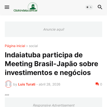
Anuncie aqui!
Página inicial
social
Indaiatuba participa de
Meeting Brasil-Japão sobre
investimentos e negócios
by
Luis Turati
-
abril 28, 2026
0
###
Responsive Advertisement