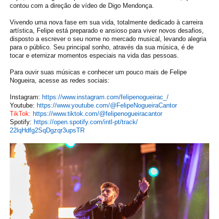
contou com a direção de vídeo de Digo Mendonça.
Vivendo uma nova fase em sua vida, totalmente dedicado à carreira
artística, Felipe está preparado e ansioso para viver novos desafios,
disposto a escrever o seu nome no mercado musical, levando alegria
para o público. Seu principal sonho, através da sua música, é de
tocar e eternizar momentos especiais na vida das pessoas.
Para ouvir suas músicas e conhecer um pouco mais de Felipe
Nogueira, acesse as redes sociais:
Instagram:
https://www.instagram.com/
felipenogueirac_/
Youtube:
https://www.youtube.com/@
FelipeNogueiraCantor
TikTok:
https://www.tiktok.com/@
felipenogueiracantor
Spotify:
https://open.spotify.com/intl-
pt/track/
22lqHdfg2SqDgzqr3upsTR