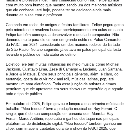
músico e professor Fidel, mais conhecido como Fifa. Felipe admite
com muito bom humor, que mesmo sendo um dos melhores músicos
que ele conheceu até hoje, poderia ter se dedicado ainda mais
durante as aulas com o professor.
Cantando em rodas de amigos e festas familiares, Felipe pegou gosto
pelo microfone e resolveu buscar aperfeiçoamento em aulas de canto.
Felipe também começou a desenvolver o seu lado compositor. Não
demorou muito para ele estrear em grande estilo no Palco Camarote
da FAICI, em 2024, considerado um dos maiores rodeios do Estado
de São Paulo. No ano seguinte, já estava no palco principal da festa
levando o público de Indaiatuba ao delírio.
Eclético, ele tem muitas influências no meio musical como Michael
Jackson, Gusttavo Lima, Zezé di Camargo & Luciano, Luan Santana,
e Jorge & Mateus. Entre seus principais gêneros, além, é claro, do
sertanejo, gosta de ouvir rock and roll, músicas latinas, pop, até
mesmo um som eletrônico. Toda essa junção de artistas e ritmos
permitem que ele apresente em seus shows um repertório que agrade
todo o tipo de público.
Em outubro de 2025, Felipe gravou e lançou a sua primeira música de
trabalho. “Meu tesouro” teve a produção musical de Ray Ferrari. O
single, que é de sua composição em parceria com Marreta, Ray
Ferrari, Marco Antônio, repercutiu e ganhou destaque nas principais
plataformas de distribuição digital. “Meu tesouro” também ganhou um
clipe, com imagens captadas durante o show da FAICI 2025, que