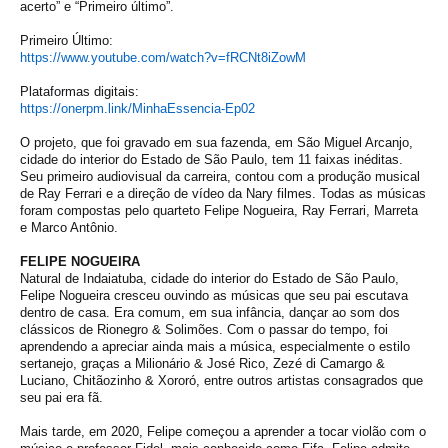
acerto” e “Primeiro último”.
Primeiro Último:
https://www.youtube.com/watch?
v=fRCNt8iZowM
Plataformas digitais:
https://onerpm.link/
MinhaEssencia-Ep02
O projeto, que foi gravado em sua fazenda, em São Miguel Arcanjo,
cidade do interior do Estado de São Paulo, tem 11 faixas inéditas.
Seu primeiro audiovisual da carreira, contou com a produção musical
de Ray Ferrari e a direção de vídeo da Nary filmes. Todas as músicas
foram compostas pelo quarteto Felipe Nogueira, Ray Ferrari, Marreta
e Marco Antônio.
FELIPE NOGUEIRA
Natural de Indaiatuba, cidade do interior do Estado de São Paulo,
Felipe Nogueira cresceu ouvindo as músicas que seu pai escutava
dentro de casa. Era comum, em sua infância, dançar ao som dos
clássicos de Rionegro & Solimões. Com o passar do tempo, foi
aprendendo a apreciar ainda mais a música, especialmente o estilo
sertanejo, graças a Milionário & José Rico, Zezé di Camargo &
Luciano, Chitãozinho & Xororó, entre outros artistas consagrados que
seu pai era fã.
Mais tarde, em 2020, Felipe começou a aprender a tocar violão com o