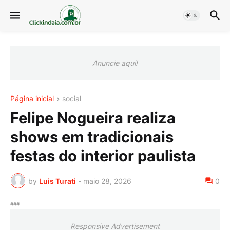
Anuncie aqui!
Página inicial
social
Felipe Nogueira realiza
shows em tradicionais
festas do interior paulista
by
Luis Turati
-
maio 28, 2026
0
###
Responsive Advertisement