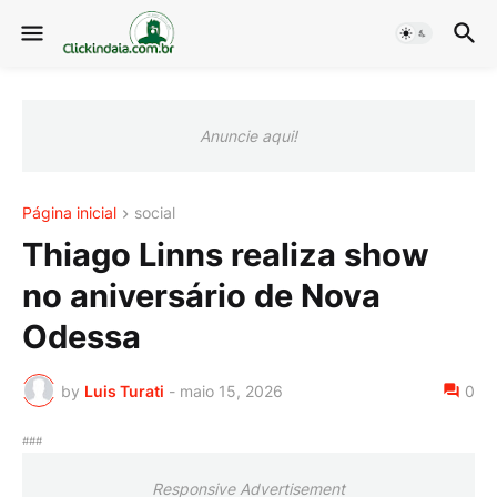
Anuncie aqui!
Página inicial
social
Thiago Linns realiza show
no aniversário de Nova
Odessa
by
Luis Turati
-
maio 15, 2026
0
###
Responsive Advertisement