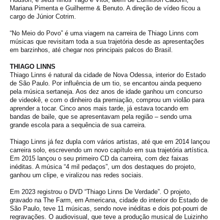
Mariana Pimenta e Guilherme & Benuto. A direção de vídeo ficou a
cargo de Júnior Cotrim.
“No Meio do Povo” é uma viagem na carreira de Thiago Linns com
músicas que revisitam toda a sua trajetória desde as apresentações
em barzinhos, até chegar nos principais palcos do Brasil.
THIAGO LINNS
Thiago Linns é natural da cidade de Nova Odessa, interior do Estado
de São Paulo. Por influência de um tio, se encantou ainda pequeno
pela música sertaneja. Aos dez anos de idade ganhou um concurso
de videokê, e com o dinheiro da premiação, comprou um violão para
aprender a tocar. Cinco anos mais tarde, já estava tocando em
bandas de baile, que se apresentavam pela região – sendo uma
grande escola para a sequência de sua carreira.
Thiago Linns já fez dupla com vários artistas, até que em 2014 lançou
carreira solo, escrevendo um novo capítulo em sua trajetória artística.
Em 2015 lançou o seu primeiro CD da carreira, com dez faixas
inéditas. A música “4 mil pedaços”, um dos destaques do projeto,
ganhou um clipe, e viralizou nas redes sociais.
Em 2023 registrou o DVD “Thiago Linns De Verdade”. O projeto,
gravado na The Farm, em Americana, cidade do interior do Estado de
São Paulo, teve 11 músicas, sendo nove inéditas e dois pot-pourri de
regravações. O audiovisual, que teve a produção musical de Luizinho