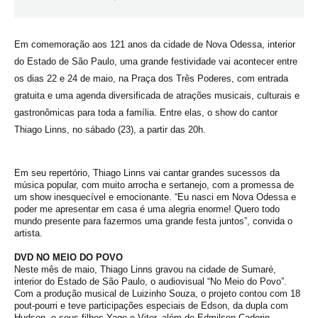
Em comemoração aos 121 anos da cidade de Nova Odessa, interior
do Estado de São Paulo, uma grande festividade vai acontecer entre
os dias 22 e 24 de maio, na Praça dos Três Poderes, com entrada
gratuita e uma agenda diversificada de atrações musicais, culturais e
gastronômicas para toda a família. Entre elas, o show do cantor
Thiago Linns, no sábado (23), a partir das 20h.
Em seu repertório, Thiago Linns vai cantar grandes sucessos da
música popular, com muito arrocha e sertanejo, com a promessa de
um show inesquecível e emocionante. “Eu nasci em Nova Odessa e
poder me apresentar em casa é uma alegria enorme! Quero todo
mundo presente para fazermos uma grande festa juntos”, convida o
artista.
DVD NO MEIO DO POVO
Neste mês de maio, Thiago Linns gravou na cidade de Sumaré,
interior do Estado de São Paulo, o audiovisual “No Meio do Povo”.
Com a produção musical de Luizinho Souza, o projeto contou com 18
pout-pourri e teve participações especiais de Edson, da dupla com
Hudson, e seus filhos Yago e Vitor, além de Edmilson Cadorin,