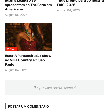
Ruan & Leandro se
Tudo pronto para começar a
apresentam na The Farm em
FAICI 2026
Americana
August 04, 2026
August 05, 2026
SOCIAL
Ester A Pantaneira faz show
no Villa Country em São
Paulo
August 04, 2026
Responsive Advertisement
POSTAR UM COMENTÁRIO