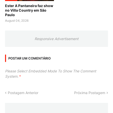
Ester A Pantaneira faz show
no Villa Country em São
Paulo
August 04, 2026
Responsive Advertisement
POSTAR UM COMENTÁRIO
Please Select Embedded Mode To Show The Comment
System.
*
Postagem Anterior
Próxima Postagem