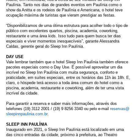
Paulínia. Tanto nos dias de grandes eventos em Paulínia como o
show da Anitta e os rodeios de Paulínia e Americana, o hotel teve
ocupação máxima de turistas que vieram prestigiar as festas.
“Disponibilizamos de uma ótima estrutura para acolher todo o tipo de
público com excelentes quartos, piscina, academia, coworking,
restaurante e uma área kids. Isso tudo para quem busca ter dias
especiais e viver momentos inesquecíveis”, garante Alessandra
Caldas, gerente geral do Sleep Inn Paulínia.
DAY USE
Vale lembrar também que o hotel Sleep Inn Paulínia também oferece
pacotes especiais como o Day Use. É possível aproveitar um dia
incrível no Sleep Inn Paulínia com muita segurança, conforto e
praticidade, em suítes especiais, entre os horários das 11h às 18h. E,
claro, o hóspede terá acesso a toda área comum do hotel como a
piscina, academia, restaurante e coworking, além de ter uma vista
incrível da cidade.
Para garantir a reserva e saber mais informações, através dos
telefones (19) 3112 2001 / (19) 9 8256 3340 ou pelo e-mail
reservas@
sleepinnpaulinia.com.br
.
SLEEP INN PAULÍNIA
Inaugurado em 2021, o Sleep Inn Paulínia está localizado em uma
das cinco entradas da cidade, próximo à prefeitura, ao Theatro