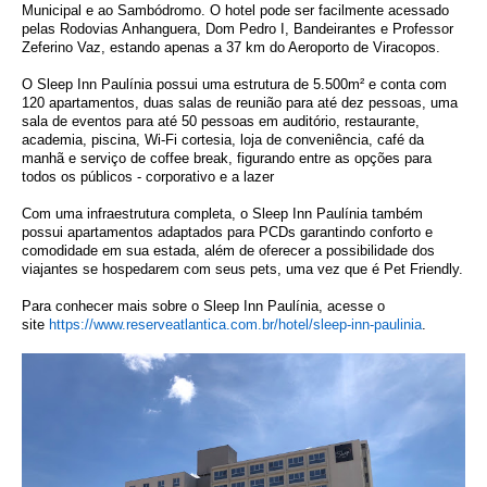
Municipal e ao Sambódromo. O hotel pode ser facilmente acessado
pelas Rodovias Anhanguera, Dom Pedro I, Bandeirantes e Professor
Zeferino Vaz, estando apenas a 37 km do Aeroporto de Viracopos.
O Sleep Inn Paulínia possui uma estrutura de 5.500m² e conta com
120 apartamentos, duas salas de reunião para até dez pessoas, uma
sala de eventos para até 50 pessoas em auditório, restaurante,
academia, piscina, Wi-Fi cortesia, loja de conveniência, café da
manhã e serviço de coffee break, figurando entre as opções para
todos os públicos - corporativo e a lazer
Com uma infraestrutura completa, o Sleep Inn Paulínia também
possui apartamentos adaptados para PCDs garantindo conforto e
comodidade em sua estada, além de oferecer a possibilidade dos
viajantes se hospedarem com seus pets, uma vez que é Pet Friendly.
Para conhecer mais sobre o Sleep Inn Paulínia, acesse o
site
https://www.
reserveatlantica.com.br/hotel/
sleep-inn-paulinia
.