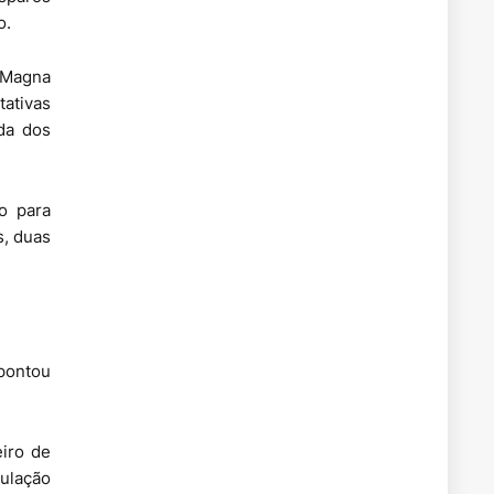
o.
 Magna
tativas
da dos
o para
s, duas
pontou
eiro de
pulação