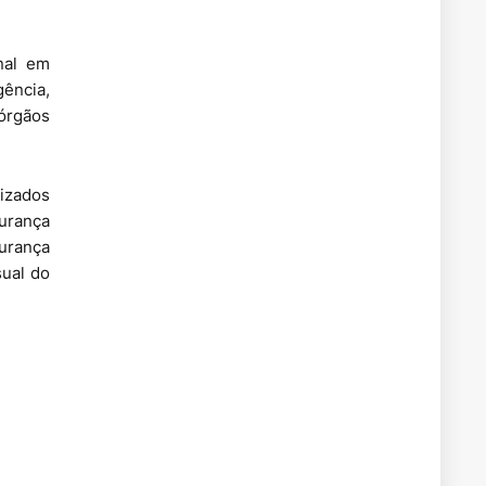
nal em
ência,
órgãos
mizados
gurança
gurança
sual do