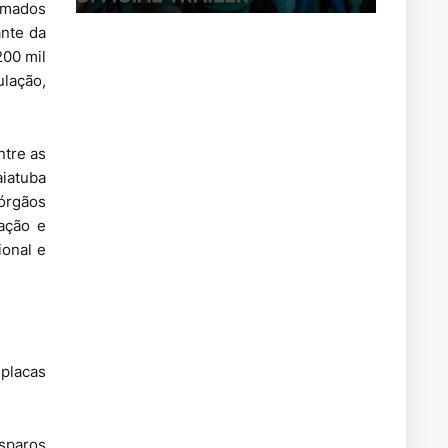
irmados
ante da
200 mil
ulação,
ntre as
aiatuba
 órgãos
ação e
ional e
 placas
sparos