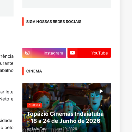
SIGA NOSSAS REDES SOCIAIS
Instagram
YouTube
rrência
Durante
abalho
CINEMA
rilete
Neto e
CINEMA
Topázio Cinemas Indaiatuba
- 18 a 24 de Junho de 2026
cidade.
io pelo
by
Luis Turati
-
June 19, 2026