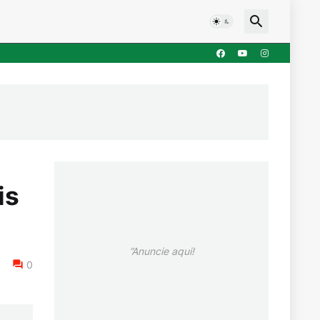
is
”Anuncie aqui!
0