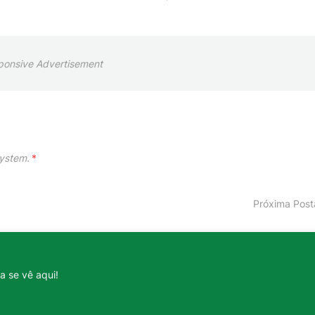
ponsive Advertisement
ystem.
*
Próxima Pos
a se vê aqui!