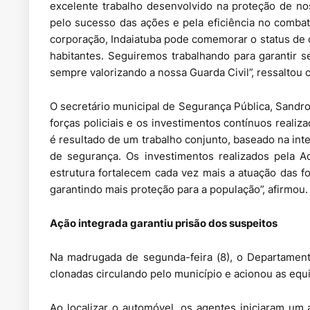
excelente trabalho desenvolvido na proteção de no
pelo sucesso das ações e pela eficiência no comba
corporação, Indaiatuba pode comemorar o status de 
habitantes. Seguiremos trabalhando para garantir s
sempre valorizando a nossa Guarda Civil”, ressaltou o
O secretário municipal de Segurança Pública, Sandr
forças policiais e os investimentos contínuos realiz
é resultado de um trabalho conjunto, baseado na integ
de segurança. Os investimentos realizados pela A
estrutura fortalecem cada vez mais a atuação das f
garantindo mais proteção para a população”, afirmou.
Ação integrada garantiu prisão dos suspeitos
Na madrugada de segunda-feira (8), o Departamento
clonadas circulando pelo município e acionou as equ
Ao localizar o automóvel, os agentes iniciaram u