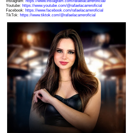
Instagram:
https://www.instagram.com/
rafaelacarreroficial/
Youtube:
https://www.youtube.com/@
rafaelacarreroficial
Facebook:
https://www.facebook.com/
rafaelacarreroficial
TikTok:
https://www.tiktok.com/@
rafaelacarreroficial