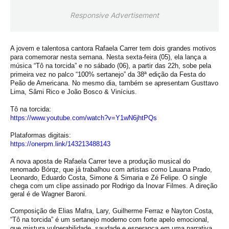
Responsive Advertisement
A jovem e talentosa cantora Rafaela Carrer tem dois grandes motivos
para comemorar nesta semana. Nesta sexta-feira (05), ela lança a
música “Tô na torcida” e no sábado (06), a partir das 22h, sobe pela
primeira vez no palco “100% sertanejo” da 38ª edição da Festa do
Peão de Americana. No mesmo dia, também se apresentam Gusttavo
Lima, Sâmi Rico e João Bosco & Vinícius.
Tô na torcida:
https://www.youtube.com/watch?
v=Y1wN6jhtPQs
Plataformas digitais:
https://onerpm.link/
143213488143
A nova aposta de Rafaela Carrer teve a produção musical do
renomado Bórqz, que já trabalhou com artistas como Lauana Prado,
Leonardo, Eduardo Costa, Simone & Simaria e Zé Felipe. O single
chega com um clipe assinado por Rodrigo da Inovar Filmes. A direção
geral é de Wagner Baroni.
Composição de Elias Mafra, Lary, Guilherme Ferraz e Nayton Costa,
“Tô na torcida” é um sertanejo moderno com forte apelo emocional,
que mistura vulnerabilidade, saudade e esperança em uma narrativa