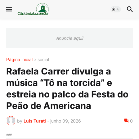
Anuncie aqui!
Página inicial
social
Rafaela Carrer divulga a
música “Tô na torcida” e
estreia no palco da Festa do
Peão de Americana
by
Luis Turati
-
junho 09, 2026
0
###