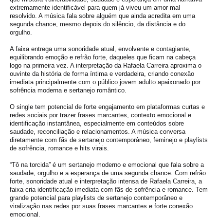
extremamente identificável para quem já viveu um amor mal
resolvido. A música fala sobre alguém que ainda acredita em uma
segunda chance, mesmo depois do silêncio, da distância e do
orgulho.
A faixa entrega uma sonoridade atual, envolvente e contagiante,
equilibrando emoção e refrão forte, daqueles que ficam na cabeça
logo na primeira vez. A interpretação da Rafaela Carreira aproxima o
ouvinte da história de forma íntima e verdadeira, criando conexão
imediata principalmente com o público jovem adulto apaixonado por
sofrência moderna e sertanejo romântico.
O single tem potencial de forte engajamento em plataformas curtas e
redes sociais por trazer frases marcantes, contexto emocional e
identificação instantânea, especialmente em conteúdos sobre
saudade, reconciliação e relacionamentos. A música conversa
diretamente com fãs de sertanejo contemporâneo, feminejo e playlists
de sofrência, romance e hits virais.
“Tô na torcida” é um sertanejo moderno e emocional que fala sobre a
saudade, orgulho e a esperança de uma segunda chance. Com refrão
forte, sonoridade atual e interpretação intensa de Rafaela Carreira, a
faixa cria identificação imediata com fãs de sofrência e romance. Tem
grande potencial para playlists de sertanejo contemporâneo e
viralização nas redes por suas frases marcantes e forte conexão
emocional.