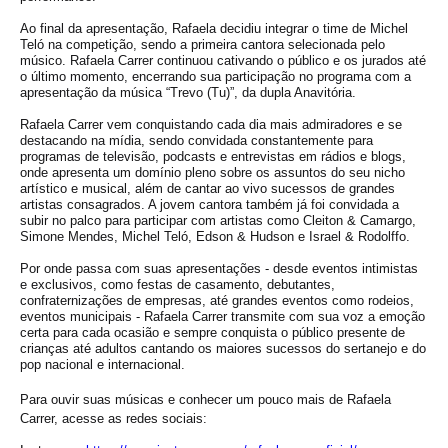
Ao final da apresentação, Rafaela decidiu integrar o time de Michel
Teló na competição, sendo a primeira cantora selecionada pelo
músico. Rafaela Carrer continuou cativando o público e os jurados até
o último momento, encerrando sua participação no programa com a
apresentação da música “Trevo (Tu)”, da dupla Anavitória.
Rafaela Carrer vem conquistando cada dia mais admiradores e se
destacando na mídia, sendo convidada constantemente para
programas de televisão, podcasts e entrevistas em rádios e blogs,
onde apresenta um domínio pleno sobre os assuntos do seu nicho
artístico e musical, além de cantar ao vivo sucessos de grandes
artistas consagrados. A jovem cantora também já foi convidada a
subir no palco para participar com artistas como Cleiton & Camargo,
Simone Mendes, Michel Teló, Edson & Hudson e Israel & Rodolffo.
Por onde passa com suas apresentações - desde eventos intimistas
e exclusivos, como festas de casamento, debutantes,
confraternizações de empresas, até grandes eventos como rodeios,
eventos municipais - Rafaela Carrer transmite com sua voz a emoção
certa para cada ocasião e sempre conquista o público presente de
crianças até adultos cantando os maiores sucessos do sertanejo e do
pop nacional e internacional.
Para ouvir suas músicas e conhecer um pouco mais de Rafaela
Carrer, acesse as redes sociais: