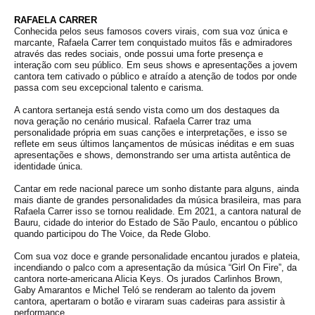
RAFAELA CARRER
Conhecida pelos seus famosos covers virais, com sua voz única e
marcante, Rafaela Carrer tem conquistado muitos fãs e admiradores
através das redes sociais, onde possui uma forte presença e
interação com seu público. Em seus shows e apresentações a jovem
cantora tem cativado o público e atraído a atenção de todos por onde
passa com seu excepcional talento e carisma.
A cantora sertaneja está sendo vista como um dos destaques da
nova geração no cenário musical. Rafaela Carrer traz uma
personalidade própria em suas canções e interpretações, e isso se
reflete em seus últimos lançamentos de músicas inéditas e em suas
apresentações e shows, demonstrando ser uma artista autêntica de
identidade única.
Cantar em rede nacional parece um sonho distante para alguns, ainda
mais diante de grandes personalidades da música brasileira, mas para
Rafaela Carrer isso se tornou realidade. Em 2021, a cantora natural de
Bauru, cidade do interior do Estado de São Paulo, encantou o público
quando participou do The Voice, da Rede Globo.
Com sua voz doce e grande personalidade encantou jurados e plateia,
incendiando o palco com a apresentação da música “Girl On Fire”, da
cantora norte-americana Alicia Keys. Os jurados Carlinhos Brown,
Gaby Amarantos e Michel Teló se renderam ao talento da jovem
cantora, apertaram o botão e viraram suas cadeiras para assistir à
performance.