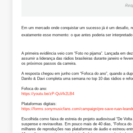
Res
Em um mercado onde conquistar um sucesso já é um desafio, rep
exatamente esse momento: o que antes poderia ser interpretado
A primeira evidência veio com “Foto no pijama”. Lançada em de
assumir a liderança das rádios brasileiras durante janeiro e fev
os próximos passos da carreira.
A resposta chegou em junho com “Fofoca do ano”, quando a dupla
Danilo & Davi completa uma semana no top 10 das rádios e ref
Fofoca do ano:
https://youtu.be/zP-QuVk2LB4
Plataformas digitais:
https://forms.sonymusicfans.
com/campaign/pre-save-ruan-
leand
Escolhida como faixa de estreia do projeto audiovisual “De Vol
suspense e reviravoltas. Em pouco mais de 40 dias, “Fofoca do
milhares de reproduções nas plataformas de áudio e estreou ent