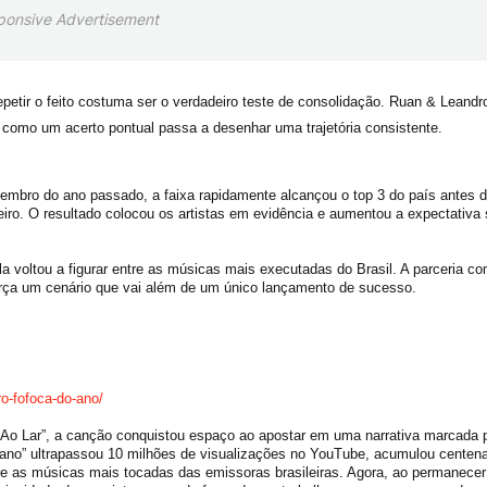
ponsive Advertisement
etir o feito costuma ser o verdadeiro teste de consolidação. Ruan & Leandr
 como um acerto pontual passa a desenhar uma trajetória consistente.
zembro do ano passado, a faixa rapidamente alcançou o top 3 do país antes 
ereiro. O resultado colocou os artistas em evidência e aumentou a expectativa
 voltou a figurar entre as músicas mais executadas do Brasil. A parceria c
orça um cenário que vai além de um único lançamento de sucesso.
ro-fofoca-do-ano/
ta Ao Lar”, a canção conquistou espaço ao apostar em uma narrativa marcada 
 ano” ultrapassou 10 milhões de visualizações no YouTube, acumulou centen
re as músicas mais tocadas das emissoras brasileiras. Agora, ao permanecer