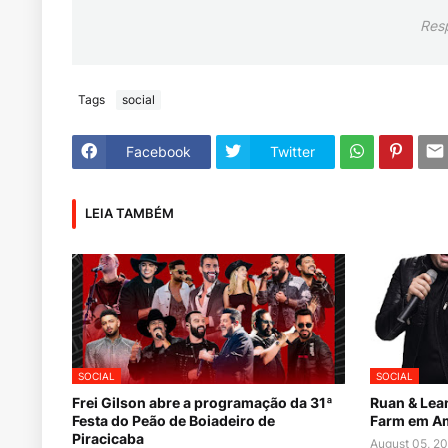
Res
Tags
social
Facebook
Twitter
LEIA TAMBÉM
SOCIAL
SOCIAL
Frei Gilson abre a programação da 31ª
Ruan & Lea
Festa do Peão de Boiadeiro de
Farm em A
Piracicaba
August 05, 2