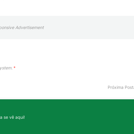
ponsive Advertisement
ystem.
*
Próxima Pos
a se vê aqui!