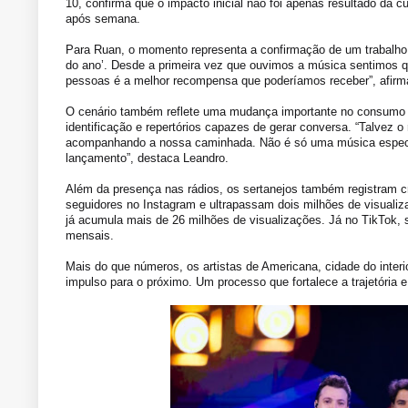
10, confirma que o impacto inicial não foi apenas resultado da
após semana.
Para Ruan, o momento representa a confirmação de um trabalho 
do ano’. Desde a primeira vez que ouvimos a música sentimos qu
pessoas é a melhor recompensa que poderíamos receber”, afirm
O cenário também reflete uma mudança importante no consumo m
identificação e repertórios capazes de gerar conversa. “Talvez 
acompanhando a nossa caminhada. Não é só uma música específic
lançamento”, destaca Leandro.
Além da presença nas rádios, os sertanejos também registram 
seguidores no Instagram e ultrapassam dois milhões de visualiz
já acumula mais de 26 milhões de visualizações. Já no TikTok, s
mensais.
Mais do que números, os artistas de Americana, cidade do int
impulso para o próximo. Um processo que fortalece a trajetória e 