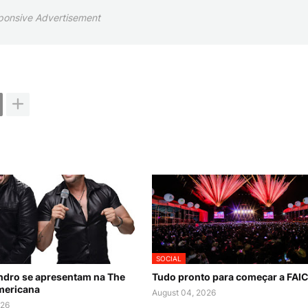
ponsive Advertisement
SOCIAL
ndro se apresentam na The
Tudo pronto para começar a FAI
mericana
August 04, 2026
026