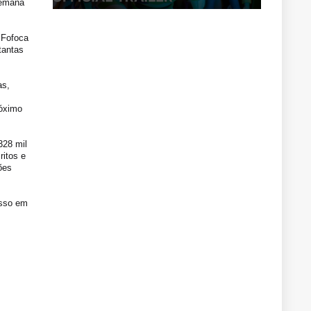
semana
‘Fofoca
tantas
as,
róximo
328 mil
ritos e
ões
esso em