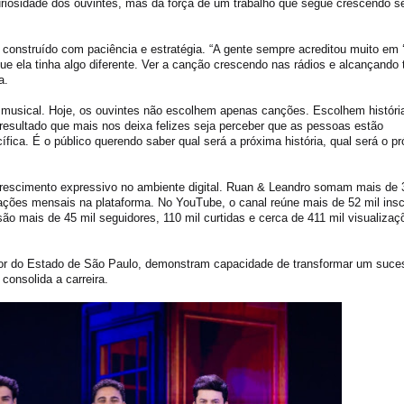
 curiosidade dos ouvintes, mas da força de um trabalho que segue crescendo 
construído com paciência e estratégia. “A gente sempre acreditou muito em 
e ela tinha algo diferente. Ver a canção crescendo nas rádios e alcançando 
a.
usical. Hoje, os ouvintes não escolhem apenas canções. Escolhem históri
o resultado que mais nos deixa felizes seja perceber que as pessoas estão
a. É o público querendo saber qual será a próxima história, qual será o p
crescimento expressivo no ambiente digital. Ruan & Leandro somam mais de 
ações mensais na plataforma. No YouTube, o canal reúne mais de 52 mil insc
ão mais de 45 mil seguidores, 110 mil curtidas e cerca de 411 mil visualizaç
erior do Estado de São Paulo, demonstram capacidade de transformar um suc
consolida a carreira.