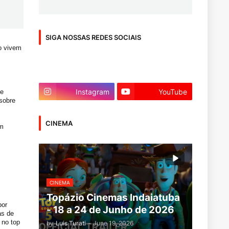
SIGA NOSSAS REDES SOCIAIS
o vivem
Instagram
YouTube
de
 sobre
CINEMA
om
CINEMA
Topázio Cinemas Indaiatuba
por
- 18 a 24 de Junho de 2026
as de
 no top
by
Luis Turati
-
June 19, 2026