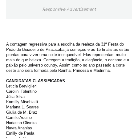
Responsive Advertisement
A contagem regressiva para a escolha da realeza da 31ª Festa do
Peão de Boiadeiro de Piracicaba já começou e as 15 finalistas estão
prontas para viver uma noite inesquecível. Elas representam muito
mais do que beleza. Carregam a tradição, a elegância, o carisma e a
paixão pelo universo country. Assim como no ano passado a
corte
deste ano será formada pela
Rainha, Princesa e Madrinha.
CANDIDATAS CLASSIFICADAS
Leticia Breviglieri
Carolini Tolentino
Júlia Silva
Kamilly Mischiatti
Mariana L. Soares
Giulia de M. Braz
Camile Aquino
Hadassa Oliveira
Nayra Ananias
Emilly de Paula