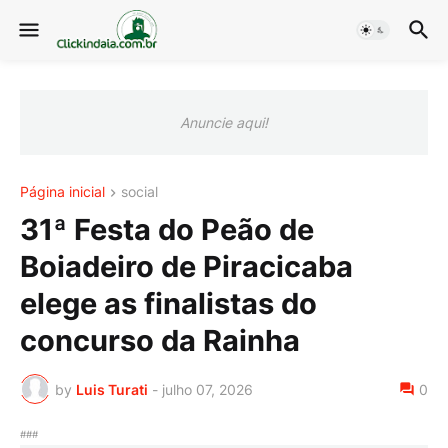
Anuncie aqui!
Página inicial
social
31ª Festa do Peão de
Boiadeiro de Piracicaba
elege as finalistas do
concurso da Rainha
by
Luis Turati
-
julho 07, 2026
0
###