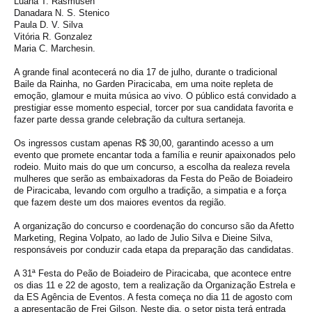
Luana T. Rasmusen
Danadara N. S. Stenico
Paula D. V. Silva
Vitória R. Gonzalez
Maria C. Marchesin.
A grande final acontecerá no dia 17 de julho, durante o tradicional
Baile da Rainha, no Garden Piracicaba, em uma noite repleta de
emoção, glamour e muita música ao vivo. O público está convidado a
prestigiar esse momento especial, torcer por sua candidata favorita e
fazer parte dessa grande celebração da cultura sertaneja.
Os ingressos custam apenas R$ 30,00, garantindo acesso a um
evento que promete encantar toda a família e reunir apaixonados pelo
rodeio. Muito mais do que um concurso, a escolha da realeza revela
mulheres que serão as embaixadoras da Festa do Peão de Boiadeiro
de Piracicaba, levando com orgulho a tradição, a simpatia e a força
que fazem deste um dos maiores eventos da região.
A organização do concurso e coordenação do concurso são da Afetto
Marketing, Regina Volpato, ao lado de Julio Silva e Dieine Silva,
responsáveis por conduzir cada etapa da preparação das candidatas.
A 31ª Festa do Peão de Boiadeiro de Piracicaba, que acontece entre
os dias 11 e 22 de agosto, tem a realização
da Organização Estrela e
da ES Agência de Eventos.
A festa começa no dia 11 de agosto com
a apresentação de Frei Gilson. Neste dia, o setor pista terá entrada