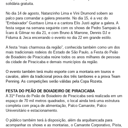
solidária gratuita.
No dia 14 de agosto,
Natanzinho Lima e Vini Drumond sobem ao
palco para comandar a galera presente. No dia 15, é a vez do
“Embaixador” Gusttavo Lima e a cantora Elis Justi agitar a galera. A
festa segue na semana seguinte com os shows de Pedro Sampaio &
Ícaro & Gilmar no dia 21, e com Bruno & Marrone,
Dennis DJ e
Fiduma & Jeca encerrando o evento no dia 22 em grande estilo.
A festa “mais charmosa da região”, conhecida também como um dos
mais tradicionais rodeios do Estado de São Paulo, a Festa do Peão
de Boiadeiro de Piracicaba reúne todos os anos milhares de pessoas
da cidade de Piracicaba e demais municípios da região.
O evento também terá muito esporte com a montaria em touros e
cavalos, além da tradicional prova dos três tambores e a prova Team
Penning. As competições serão válidas pela Copa Rozeta.
FESTA DO PEÃO DE BOIADEIRO DE PIRACICABA
A 31ª Festa do Peão de Boiadeiro de Piracicaba será realizada em um
espaço de 70 mil metros quadrados, o local ainda terá uma estrutura
completa com praça de alimentação, Palco Camarote, Palco
Universitário e estacionamento.
O público também terá à disposição, além da arquibancada para
acompanhar os shows e as montarias, o Camarote Corporativo, Pista,