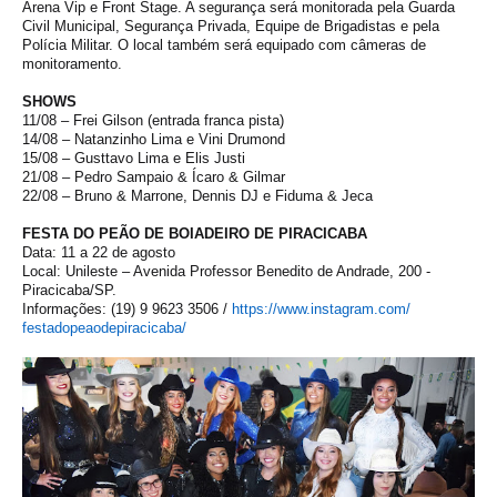
Arena Vip e Front Stage. A segurança será monitorada pela Guarda
Civil Municipal, Segurança Privada, Equipe de Brigadistas e pela
Polícia Militar. O local também será equipado com câmeras de
monitoramento.
SHOWS
11/08 –
Frei Gilson
(entrada franca pista)
14/08 –
Natanzinho Lima e Vini Drumond
15/08 –
Gusttavo Lima e Elis Justi
21/08 –
Pedro Sampaio & Ícaro & Gilmar
22/08 –
Bruno & Marrone,
Dennis DJ e Fiduma & Jeca
FESTA DO PEÃO DE BOIADEIRO DE PIRACICABA
Data: 11 a 22 de agosto
Local: Unileste – Avenida Professor Benedito de Andrade, 200 -
Piracicaba/SP.
Informações: (19) 9 9623 3506 /
https://www.instagram.com/
festadopeaodepiracicaba/