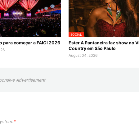
SOCIAL
o para começar a FAICI 2026
Ester A Pantaneira faz show no Vi
Country em São Paulo
026
August 04, 2026
ponsive Advertisement
ystem.
*