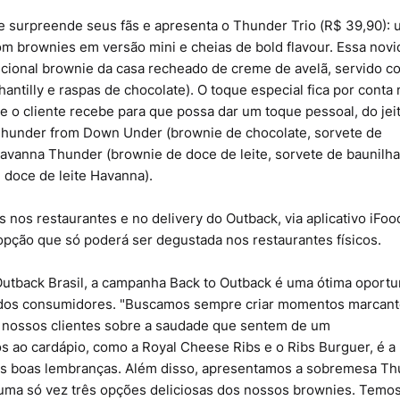
 surpreende seus fãs e apresenta o Thunder Trio (R$ 39,90):
m brownies em versão mini e cheias de bold flavour. Essa nov
dicional brownie da casa recheado de creme de avelã, servido c
ntilly e raspas de chocolate). O toque especial fica por conta 
 o cliente recebe para que possa dar um toque pessoal, do jei
Thunder from Down Under (brownie de chocolate, sorvete de
 Havanna Thunder (brownie de doce de leite, sorvete de baunilha
e doce de leite Havanna).
s nos restaurantes e no delivery do Outback, via aplicativo iFo
 opção que só poderá ser degustada nos restaurantes físicos.
utback Brasil, a campanha Back to Outback é uma ótima oport
s dos consumidores. "Buscamos sempre criar momentos marcant
 nossos clientes sobre a saudade que sentem de um
 ao cardápio, como a Royal Cheese Ribs e o Ribs Burguer, é a
as boas lembranças. Além disso, apresentamos a sobremesa T
e uma só vez três opções deliciosas dos nossos brownies. Temo