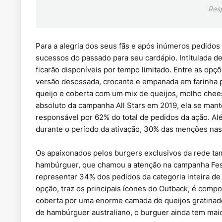
Res
Para a alegria dos seus fãs e após inúmeros pedidos
sucessos do passado para seu cardápio. Intitulada d
ficarão disponíveis por tempo limitado. Entre as opç
versão desossada, crocante e empanada em farinha p
queijo e coberta com um mix de queijos, molho che
absoluto da campanha All Stars em 2019, ela se man
responsável por 62% do total de pedidos da ação. Além
durante o período da ativação, 30% das menções nas 
Os apaixonados pelos burgers exclusivos da rede ta
hambúrguer, que chamou a atenção na campanha Fest
representar 34% dos pedidos da categoria inteira d
opção, traz os principais ícones do Outback, é comp
coberta por uma enorme camada de queijos gratinado
de hambúrguer australiano, o burguer ainda tem mai