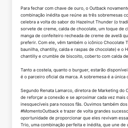
Para fechar com chave de ouro, o Outback novamente
combinação inédita que reúne as três sobremesas co
celebra a volta do sabor do Hazelnut Thunder (o tra
sorvete de creme, calda de chocolate, um toque de cha
manga de confeiteiro recheada de creme de avelã que
preferir. Com ele, vêm também o icônico Chocolate 
baunilha, chantilly, calda e raspas de chocolate) e o
chantilly e crumble de biscoito, coberto com calda d
Tanto a costela, quanto o burguer, estarão disponívei
é o parceiro oficial da marca. A sobremesa é a única
Segundo Renata Lamarco, diretora de Marketing do O
de reforçar a conexão e se aproximar cada vez mai
inesquecíveis para nossos fãs. Ouvimos também dos
#MomentoOutback e trazer de volta grandes sucessos
oportunidade de proporcionar que eles revivam ess
Trio, uma combinação perfeita e inédita, que une d