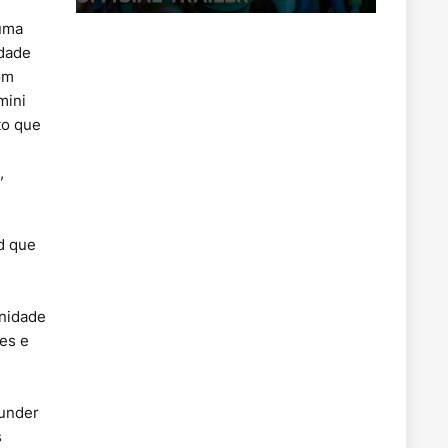
 uma
idade
om
mini
to que
,
od que
unidade
es e
hunder
s