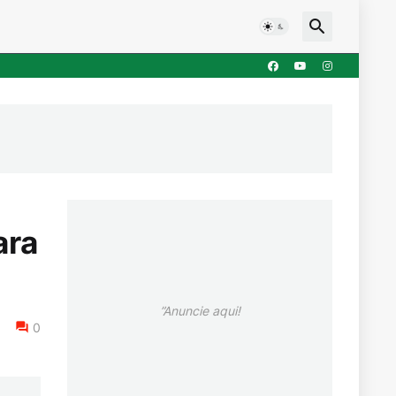
ara
”Anuncie aqui!
0