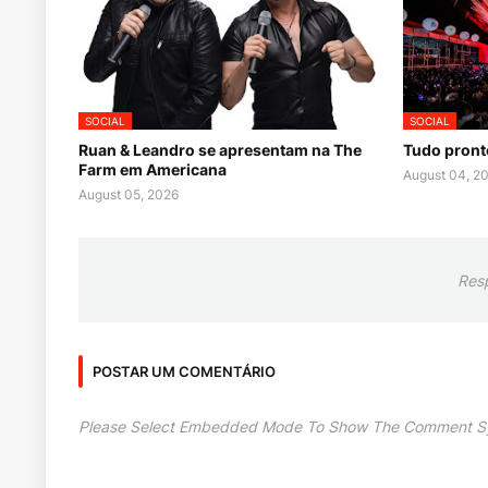
SOCIAL
SOCIAL
Ruan & Leandro se apresentam na The
Tudo pront
Farm em Americana
August 04, 2
August 05, 2026
Res
POSTAR UM COMENTÁRIO
Please Select Embedded Mode To Show The Comment S