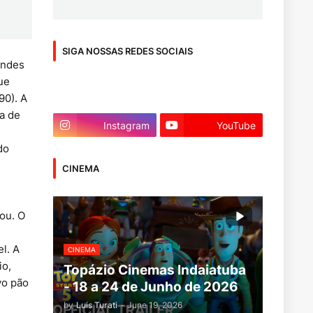
SIGA NOSSAS REDES SOCIAIS
andes
ue
90). A
a de
Instagram
YouTube
do
CINEMA
ou. O
l. A
CINEMA
io,
Topázio Cinemas Indaiatuba
vo pão
- 18 a 24 de Junho de 2026
by
Luis Turati
-
June 19, 2026