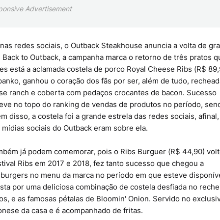
ponsive Advertisement
 nas redes sociais, o Outback Steakhouse anuncia a volta de gr
e Back to Outback, a campanha marca o retorno de três pratos q
ões está a aclamada costela de porco Royal Cheese Ribs (R$ 89,
anko, ganhou o coração dos fãs por ser, além de tudo, rechead
ese ranch e coberta com pedaços crocantes de bacon. Sucesso
teve no topo do ranking de vendas de produtos no período, sen
 disso, a costela foi a grande estrela das redes sociais, afinal,
mídias sociais do Outback eram sobre ela.
mbém já podem comemorar, pois o Ribs Burguer (R$ 44,90) volt
ival Ribs em 2017 e 2018, fez tanto sucesso que chegou a
e burgers no menu da marca no período em que esteve disponíve
osta por uma deliciosa combinação de costela desfiada no reche
s, e as famosas pétalas de Bloomin' Onion. Servido no exclusi
onese da casa e é acompanhado de fritas.