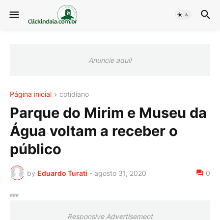
Anuncie aqui!
Página inicial
cotidiano
Parque do Mirim e Museu da
Água voltam a receber o
público
by
Eduardo Turati
-
agosto 31, 2020
0
###
Responsive Advertisement