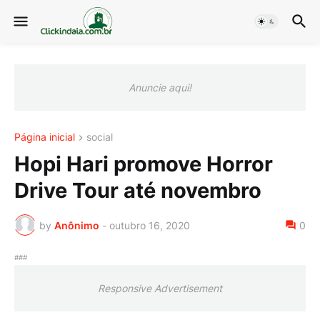
Anuncie aqui!
Página inicial
social
Hopi Hari promove Horror
Drive Tour até novembro
by
Anônimo
-
outubro 16, 2020
0
###
Responsive Advertisement