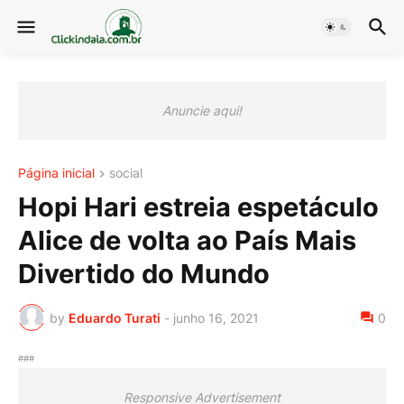
Anuncie aqui!
Página inicial
social
Hopi Hari estreia espetáculo
Alice de volta ao País Mais
Divertido do Mundo
by
Eduardo Turati
-
junho 16, 2021
0
###
Responsive Advertisement