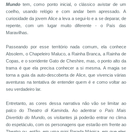
Mundo
tem, como ponto inicial, o clássico avistar de um
coelho, usando relógio e com andar bem apressado. A
curiosidade da jovem Alice a leva a segui-lo e a se deparar, de
repente, com um lugar muito diferente - o País das
Maravilhas.
Passeando por esse território nada comum, ela conhece
Absolem, o Chapeleiro Maluco, a Rainha Branca, a Rainha de
Copas, e o sorridente Gato de Cheshire, mas, o ponto alto da
trama é que ela precisa conhecer a si mesma. A magia se
torna a guia da auto-descoberta de Alice, que vivencia várias
aventuras na tentativa de entender quem é e como voltar ao
seu verdadeiro lar.
Entretanto, as cores dessa narrativa não vão se limitar ao
palco do
Theatro di Kaminda
. Ao adentrar o
País Mais
Divertido do Mundo
, os visitantes já poderão entrar no clima
do espetáculo, com os personagens que estarão em frente ao
Theatro ou, então, em uma mini Parada Mágica, em que eles