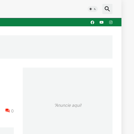
”Anuncie aqui!
0