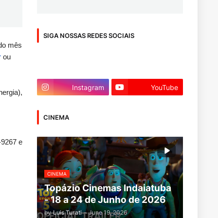
SIGA NOSSAS REDES SOCIAIS
 do mês
r
ou
Instagram
YouTube
ergia),
CINEMA
-9267 e
CINEMA
Topázio Cinemas Indaiatuba
- 18 a 24 de Junho de 2026
by
Luis Turati
-
June 19, 2026