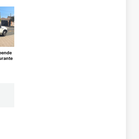
eende
urante