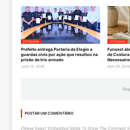
COTIDIANO
COTIDIANO
Prefeito entrega Portaria de Elogio a
Funssol ab
guardas civis por ação que resultou na
de Costura 
prisão de trio armado
Necessaires
June 10, 2026
April 28, 2026
Res
POSTAR UM COMENTÁRIO
Please Select Embedded Mode To Show The Comment S