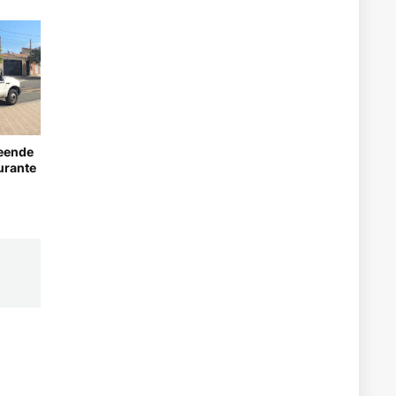
eende
urante