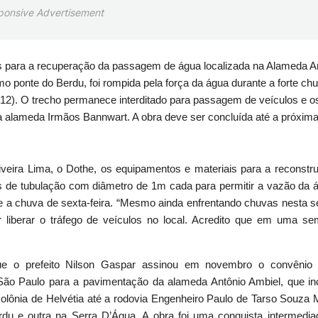
ponsive Advertisement
hos para a recuperação da passagem de água localizada na Alameda A
o ponte do Berdu, foi rompida pela força da água durante a forte ch
0/12). O trecho permanece interditado para passagem de veículos e o
ela alameda Irmãos Bannwart. A obra deve ser concluída até a próxim
iveira Lima, o Dothe, os equipamentos e materiais para a reconstr
as de tubulação com diâmetro de 1m cada para permitir a vazão da 
nte a chuva de sexta-feira. “Mesmo ainda enfrentando chuvas nesta 
 liberar o tráfego de veículos no local. Acredito que em uma s
que o prefeito Nilson Gaspar assinou em novembro o convênio
o Paulo para a pavimentação da alameda Antônio Ambiel, que in
colônia de Helvétia até a rodovia Engenheiro Paulo de Tarso Souza M
u e outra na Serra D’Água. A obra foi uma conquista intermedia