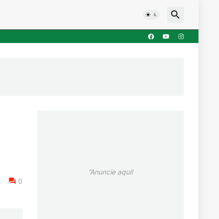
”Anuncie aqui!
0