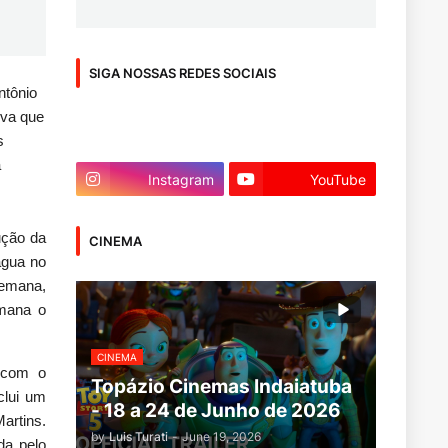
SIGA NOSSAS REDES SOCIAIS
ntônio
uva que
s
a
Instagram
YouTube
ução da
CINEMA
água no
semana,
emana o
CINEMA
 com o
Topázio Cinemas Indaiatuba
clui um
- 18 a 24 de Junho de 2026
artins.
by
Luis Turati
-
June 19, 2026
da pelo