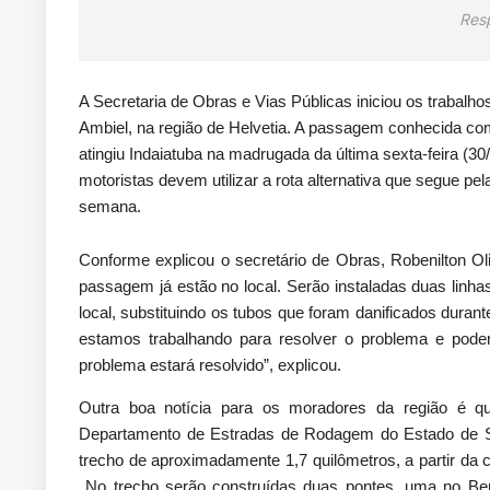
Res
A Secretaria de Obras e Vias Públicas iniciou os trabal
Ambiel, na região de Helvetia. A passagem conhecida com
atingiu Indaiatuba na madrugada da última sexta-feira (3
motoristas devem utilizar a rota alternativa que segue p
semana.
Conforme explicou o secretário de Obras, Robenilton Ol
passagem já estão no local. Serão instaladas duas linh
local, substituindo os tubos que foram danificados dura
estamos trabalhando para resolver o problema e poder
problema estará resolvido”, explicou.
Outra boa notícia para os moradores da região é 
Departamento de Estradas de Rodagem do Estado de Sã
trecho de aproximadamente 1,7 quilômetros, a partir da 
No trecho serão construídas duas pontes, uma no Berd