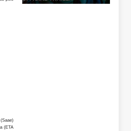
 (Saae)
ua (ETA